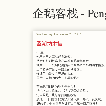
企鹅客栈 - Peng
Wednesday, December 26, 2007
圣湖纳木措
(十三)
七早八早大家就起身准备，
然后步行到散客中心与其他乘客集合后，
就乘巴士出发到的离拉萨２６０公里外的纳木措湖
出了拉萨市后，一路上的风景迷人，
连绵的山耸立在无垠的大地，
显示出自然的伟大，人类的渺小。
首先我们到达的地方是羊八井，
据书上说，这羊八井距拉萨90多公里，
过去只是一块绿草如茵的牧场，
从地下汩汩冒出的热水奔流不息、热汽日夜蒸腾。
1975年，中国在羊八井打出了第一口湿蒸汽井，