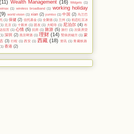
(11)
Wealth Management
(16)
Widgets
(1)
working holiday
wimax
(1)
wireless broadband
(1)
(9)
xian
(2)
中国
(2)
world vision
(1)
yumtso
(1)
乌兰巴
保健
(2)
托
(1)
信托基金
(1)
全聚德
(1)
兰州
(1)
初恋红豆冰
尼泊尔
(4)
(1)
北京
(1)
十榖米
(1)
团友
(1)
大昭寺
(1)
布
心情
(5)
旅游
(5)
达拉宫
(1)
抗癌
(1)
旅行
(1)
次级房贷
理财
(14)
深圳
(2)
蒙
(1)
燕京啤酒
(1)
(1)
西藏
(18)
古
(3)
行程
(1)
西安
(1)
资讯
(1)
青藏铁路
香港
(2)
(1)