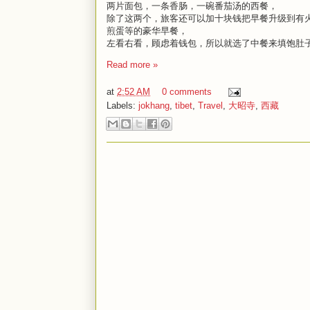
两片面包，一条香肠，一碗番茄汤的西餐，
除了这两个，旅客还可以加十块钱把早餐升级到有
煎蛋等的豪华早餐，
左看右看，顾虑着钱包，所以就选了中餐来填饱肚
Read more »
at
2:52 AM
0 comments
Labels:
jokhang
,
tibet
,
Travel
,
大昭寺
,
西藏