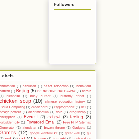
Followers
Labels
annotation
(1)
asburton
(1)
asset relocation
(1)
behaviour
Beijing
(5)
pattern
(1)
BERKSHIRE HATHAWAY
(1)
bersih
(1)
blenheim
(1)
busy cursor
(1)
butterfly effect
(1)
chicken soup
(10)
chinese education history
(1)
Cloud Computing
(1)
credit card
(1)
cryptographic
(1)
dell
(1)
design pattern
(1)
discrimination
(1)
dota
(1)
dragNdrop
(1)
feeling
(8)
Everest
(2)
ext-gwt
(3)
encryption
(1)
Fowarded Email
(2)
forbidden city
(1)
Free PHP Sitemap
Generator
(1)
friendster
(1)
frozen throne
(1)
Gadgets
(1)
Games
(12)
google webtool kit
(1)
great wall
(1)
gui
gxt
(4)
gwt
(3)
(1)
Hadoop
(1)
hamachi
(1)
hash values