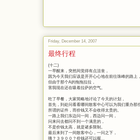
Friday, December 14, 2007
最终行程
(十二)
一早醒来，突然间觉得有点沮丧，
因为今天我们应该是开开心心地在前往珠峰的路上
但由于那个A的拖拖拉拉，
害我现在还在吸着拉萨的空气。
吃了早餐，大家简略地讨论了今天的计划，
首先，到处问看看哪间散客中心可以为我们重办那
所谓的证件，而价钱又不会收得太贵的。
一路上我们东边问一间，西边问一间，
问来问去都问不到一个满意的，
不是价钱太高，就是诸多限制。
最后来到了一间散客中心，一问之下，
咦？３９００？价钱还可以喔...