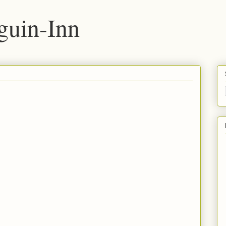
uin-Inn
。