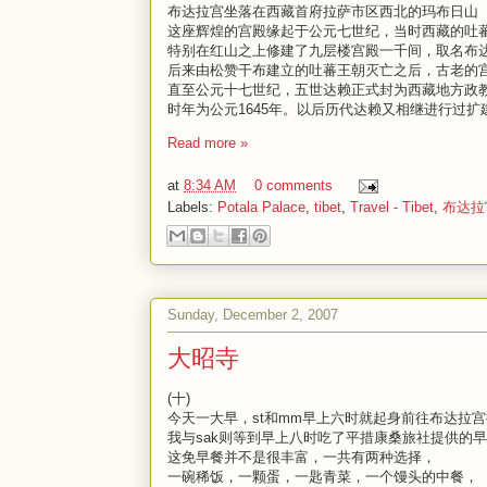
布达拉宫坐落在西藏首府拉萨市区西北的玛布日山
这座辉煌的宫殿缘起于公元七世纪，当时西藏的吐
特别在红山之上修建了九层楼宫殿一千间，取名布
后来由松赞干布建立的吐蕃王朝灭亡之后，古老的
直至公元十七世纪，五世达赖正式封为西藏地方政
时年为公元1645年。以后历代达赖又相继进行过
Read more »
at
8:34 AM
0 comments
Labels:
Potala Palace
,
tibet
,
Travel - Tibet
,
布达拉
Sunday, December 2, 2007
大昭寺
(十)
今天一大早，st和mm早上六时就起身前往布达拉
我与sak则等到早上八时吃了平措康桑旅社提供的
这免早餐并不是很丰富，一共有两种选择，
一碗稀饭，一颗蛋，一匙青菜，一个馒头的中餐，