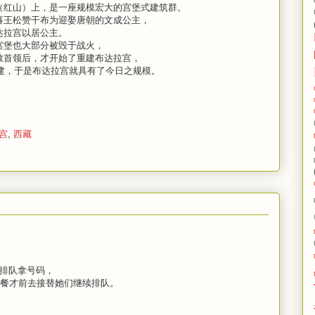
（红山）上，是一座规模宏大的宫堡式建筑群。
蕃王松赞干布为迎娶唐朝的文成公主，
达拉宫以居公主。
宫堡也大部分被毁于战火，
教首领后，才开始了重建布达拉宫，
扩建，于是布达拉宫就具有了今日之规模。
宫
,
西藏
宫排队拿号码，
早餐才前去接替她们继续排队。