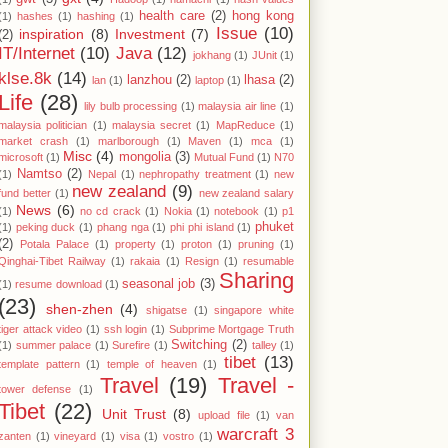
health care
(2)
hong kong
(1)
hashes
(1)
hashing
(1)
Issue
(10)
inspiration
(8)
Investment
(7)
(2)
IT/Internet
(10)
Java
(12)
jokhang
(1)
JUnit
(1)
klse.8k
(14)
lanzhou
(2)
lhasa
(2)
lan
(1)
laptop
(1)
Life
(28)
lily bulb processing
(1)
malaysia air line
(1)
malaysia politician
(1)
malaysia secret
(1)
MapReduce
(1)
market crash
(1)
marlborough
(1)
Maven
(1)
mca
(1)
Misc
(4)
mongolia
(3)
microsoft
(1)
Mutual Fund
(1)
N70
Namtso
(2)
(1)
Nepal
(1)
nephropathy treatment
(1)
new
new zealand
(9)
fund better
(1)
new zealand salary
News
(6)
(1)
no cd crack
(1)
Nokia
(1)
notebook
(1)
p1
phuket
(1)
peking duck
(1)
phang nga
(1)
phi phi island
(1)
(2)
Potala Palace
(1)
property
(1)
proton
(1)
pruning
(1)
Qinghai-Tibet Railway
(1)
rakaia
(1)
Resign
(1)
resumable
Sharing
seasonal job
(3)
(1)
resume download
(1)
(23)
shen-zhen
(4)
shigatse
(1)
singapore white
tiger attack video
(1)
ssh login
(1)
Subprime Mortgage Truth
Switching
(2)
(1)
summer palace
(1)
Surefire
(1)
talley
(1)
tibet
(13)
template pattern
(1)
temple of heaven
(1)
Travel
(19)
Travel -
tower defense
(1)
Tibet
(22)
Unit Trust
(8)
upload file
(1)
van
warcraft 3
zanten
(1)
vineyard
(1)
visa
(1)
vostro
(1)