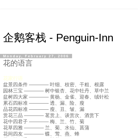
企鹅客栈 - Penguin-Inn
Monday, February 27, 2006
花的语言
花家行语
盆景四条件 ———— 叶细、枝密、干粗、根露
园林三宝 ———— 树中银杏、花中牡丹、草中兰
盆树四大家 ———— 黄杨、金雀、迎春、绒针松
累石四标准 ———— 透、漏、险、瘦
品花四标准 ———— 瘦、丑、皱、漏
赏花三品 ———— 茗赏上、谈赏次、酒赏下
花中四君子 ———— 梅、兰、竹、菊
花草四雅 ———— 兰、菊、水仙、菖蒲
花间四友 ———— 蝶、莺、燕、蜂