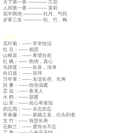
天下第一香 ———— 兰花
人间第一香 ———— 茉莉
花中两绝 ———— 牡丹、芍药
岁寒三友 ———— 松、竹、梅
花解语
瓜叶菊：—— 常常快活
红 豆：—— 相思
山楂花：—— 希望在前
红 枫：—— 热情，真心
马蹄莲：—— 欢喜，清净
向日葵：—— 崇拜
万年青：—— 友谊长存、长寿
扶 桑：—— 给你温暖
昙 花：—— 夜美人
火 鹤：—— 甜蜜
山 茶：—— 此心有谁知
勿忘我：—— 永志勿忘
常春藤：—— 新婚之喜，白头到老
文 竹：—— 祝贺长寿
石斛兰：—— 爱你永不忘
丁 香：—— 心有千千结