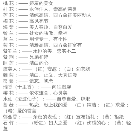
桃 花：—— 娇羞的美女
桂 花：—— 永伴佳人、崇高的荣誉
莲 花：—— 清纯高洁、西方象征美丽动人
梅 花：—— 高风亮节
海 棠：—— 美人春睡、自尊自爱
铃 兰：—— 处女的骄傲、幸福
菖 兰：—— 用情专一、有个性
菊 花：—— 清雅高洁、西方象征富有
紫罗兰：—— 永恒的美、忠实不二
紫 荆：—— 兄弟和睦
睡 莲：—— 洁白的心
虞美人：—— （红）安慰；（白）勿忘我
雏 菊：—— 清白、正义、天真烂漫
罂 粟：—— 遗忘、初恋
瑞香（千里香）：—— 向往温馨
樱 花：—— 依依难舍，心灵美
水仙（凌波仙子）：—— 自尊自爱、辟邪
蔷 薇：—— 热恋、献上我的爱；（白）纯洁；（红）求爱；
（粉）爱的誓言
郁金香：—— 亲密的表现；（红）宣布婚礼；（黄）拒绝
石 竹：—— （粉红）妇人之爱；（红）伤感的心； （黄）轻
蔑