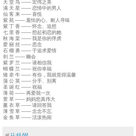
天 堂 鸟 —— 宏伟之美
满 天 星 —— 恋情中的男人
仙 客 来 —— 喜悦
紫 苑 —— 羞怯的心、耐人寻味
紫 丁 香 —— 怀念、追想
七 里 香 —— 想起初恋的她
秋 海 棠 —— 我是你的俘虏
爱 丽 丝 —— 思念
石 榴 勇 —— 于追求爱情
剑 兰 —— 幽会
紫 罗 兰 —— 请相信我
蝴 蝶 兰 —— 祝你幸福
矮 牵 牛 —— 有你，我就觉得温馨
蒲 公 英 —— 分手、别离
圣 诞 红 —— 祝福
薄 荷 —— 再爱我一次
萱 草 —— 妈妈您真伟大
薰 衣 草 —— 请回答我
薄 雪 草 —— 念念不忘
金 鱼 草 —— 活泼热闹
at
11:44 AM