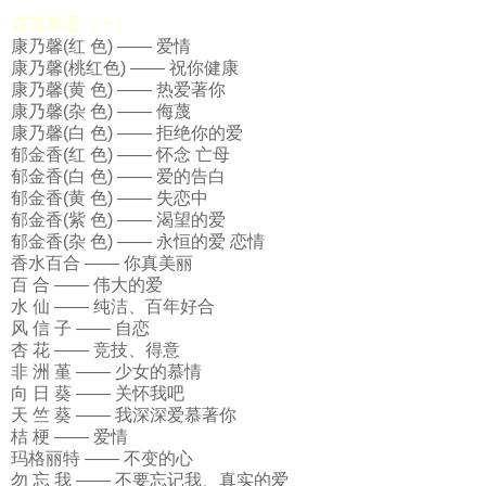
花言草语（一）
康乃馨(红 色) —— 爱情
康乃馨(桃红色) —— 祝你健康
康乃馨(黄 色) —— 热爱著你
康乃馨(杂 色) —— 侮蔑
康乃馨(白 色) —— 拒绝你的爱
郁金香(红 色) —— 怀念 亡母
郁金香(白 色) —— 爱的告白
郁金香(黄 色) —— 失恋中
郁金香(紫 色) —— 渴望的爱
郁金香(杂 色) —— 永恒的爱 恋情
香水百合 —— 你真美丽
百 合 —— 伟大的爱
水 仙 —— 纯洁、百年好合
风 信 子 —— 自恋
杏 花 —— 竞技、得意
非 洲 堇 —— 少女的慕情
向 日 葵 —— 关怀我吧
天 竺 葵 —— 我深深爱慕著你
桔 梗 —— 爱情
玛格丽特 —— 不变的心
勿 忘 我 —— 不要忘记我、真实的爱