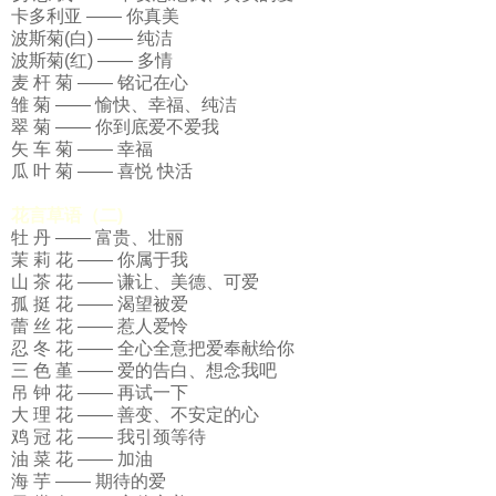
卡多利亚 —— 你真美
波斯菊(白) —— 纯洁
波斯菊(红) —— 多情
麦 杆 菊 —— 铭记在心
雏 菊 —— 愉快、幸福、纯洁
翠 菊 —— 你到底爱不爱我
矢 车 菊 —— 幸福
瓜 叶 菊 —— 喜悦 快活
花言草语（二)
牡 丹 —— 富贵、壮丽
茉 莉 花 —— 你属于我
山 茶 花 —— 谦让、美德、可爱
孤 挺 花 —— 渴望被爱
蕾 丝 花 —— 惹人爱怜
忍 冬 花 —— 全心全意把爱奉献给你
三 色 堇 —— 爱的告白、想念我吧
吊 钟 花 —— 再试一下
大 理 花 —— 善变、不安定的心
鸡 冠 花 —— 我引颈等待
油 菜 花 —— 加油
海 芋 —— 期待的爱