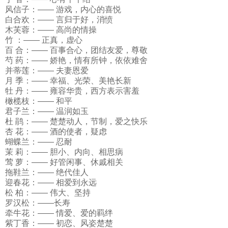
风信子：—— 游戏，内心的喜悦
白合欢：—— 言归于好，消愤
木芙蓉：—— 高尚的情操
竹 ：—— 正真，虚心
百 合：—— 百事合心，团结友爱，尊敬
芍 药：—— 娇艳，情有所钟，依依难舍
并蒂莲：—— 夫妻恩爱
月 季：—— 幸福、光荣、美艳长新
牡 丹：—— 雍容华贵，西方表示害羞
橄榄枝：—— 和平
君子兰：—— 温润如玉
杜 鹃：—— 楚楚动人，节制，爱之快乐
杏 花：—— 酒的使者，疑虑
蝴蝶兰：—— 忍耐
茉 莉：—— 胆小、内向、相思病
莺 萝：—— 好管闲事、休戚相关
拖鞋兰：—— 绝代佳人
迎春花：—— 相爱到永远
松 柏：—— 伟大、坚持
罗汉松：——长寿
牵牛花：—— 情爱、爱的羁绊
紫丁香：—— 初恋、风姿楚楚