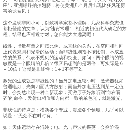
应”，亚洲蝴蝶拍拍翅膀，将使美洲几个月后出现比狂风还厉
害的龙卷风！
这个发现非同小可，以致科学家都不理解，几家科学杂志也
都拒登他的文章，认为“违背常理”：相近的初值代入确定的方
程，结果也应相近才对，怎幺能大大远离呢！
线性，指量与量之间按比例、成直线的关系，在空间和时间
上代表规则和光滑的运动；而非线性则指不按比例、不成直
线的关系，代表不规则的运动和突变。如问：两个眼睛的视
敏度是一个眼睛的几倍？很容易想到的是两倍，可实际是 6
－10倍！这就是非线性：1＋1不等于2。
激光的生成就是非线性的！当外加电压较小时，激光器犹如
普通电灯，光向四面八方散射；而当外加电压达到某一定值
时，会突然出现一种全新现象：受激原子好象听到“向右看
齐”的命令，发射出相位和方向都一致的单色光，就是激光。
非线性的特点是：横断各个专业，渗透各个领域，几乎可以
说是：“无处不在时时有。”
如：天体运动存在混沌；电、光与声波的振荡，会突陷混