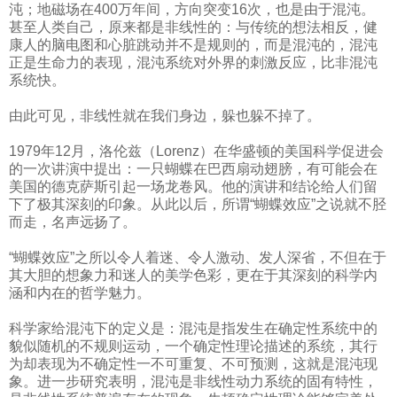
沌；地磁场在400万年间，方向突变16次，也是由于混沌。
甚至人类自己，原来都是非线性的：与传统的想法相反，健
康人的脑电图和心脏跳动并不是规则的，而是混沌的，混沌
正是生命力的表现，混沌系统对外界的刺激反应，比非混沌
系统快。
由此可见，非线性就在我们身边，躲也躲不掉了。
1979年12月，洛伦兹（Lorenz）在华盛顿的美国科学促进会
的一次讲演中提出：一只蝴蝶在巴西扇动翅膀，有可能会在
美国的德克萨斯引起一场龙卷风。他的演讲和结论给人们留
下了极其深刻的印象。从此以后，所谓“蝴蝶效应”之说就不胫
而走，名声远扬了。
“蝴蝶效应”之所以令人着迷、令人激动、发人深省，不但在于
其大胆的想象力和迷人的美学色彩，更在于其深刻的科学内
涵和内在的哲学魅力。
科学家给混沌下的定义是：混沌是指发生在确定性系统中的
貌似随机的不规则运动，一个确定性理论描述的系统，其行
为却表现为不确定性一不可重复、不可预测，这就是混沌现
象。进一步研究表明，混沌是非线性动力系统的固有特性，