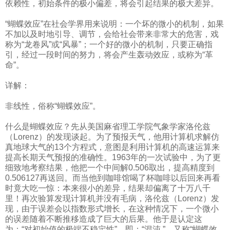
依赖性，初始条件的极小偏差，将会引起结果的极大差异。
“蝴蝶效应”在社会学界用来说明：一个坏的微小的机制，如果
不加以及时地引导、调节，会给社会带来非常大的危害，戏
称为“龙卷风”或“风暴”；一个好的微小的机制，只要正确指
引，经过一段时间的努力，将会产生轰动效应，或称为“革
命”。
详解：
非线性，俗称“蝴蝶效应”。
什么是蝴蝶效应？先从美国麻省理工学院气象学家洛伦兹
（Lorenz）的发现谈起。为了预报天气，他用计算机求解仿
真地球大气的13个方程式，意图是利用计算机的高速运算来
提高长期天气预报的准确性。1963年的一次试验中，为了更
细致地考察结果，他把一个中间解0.506取出，提高精度到
0.506127再送回。而当他到咖啡馆喝了杯咖啡以后回来再看
时竟大吃一惊：本来很小的差异，结果却偏离了十万八千
里！再次验算发现计算机并没有毛病，洛伦兹（Lorenz）发
现，由于误差会以指数形式增长，在这种情况下，一个微小
的误差随着不断推移造成了巨大的后果。他于是认定这
为：“对初始值的极端不稳定性”，即：“混沌 ”，又称“蝴蝶效