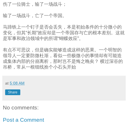
伤了一位骑士，输了一场战斗；
输了一场战斗，亡了一个帝国。
马蹄铁上一个钉子是否会丢失，本是初始条件的十分微小的
变化，但其“长期”效应却是一个帝国存与亡的根本差别。这就
是军事和政治领域中的所谓“蝴蝶效应”。
有点不可思议，但是确实能够造成这样的恶果。一个明智的
领导人一定要防微杜渐，看似一些极微小的事情却有可能造
成集体内部的分崩离析，那时岂不是悔之晚矣？ 横过深谷的
吊桥，常从一根细线拴个小石头开始
at
5:08 AM
Share
No comments:
Post a Comment