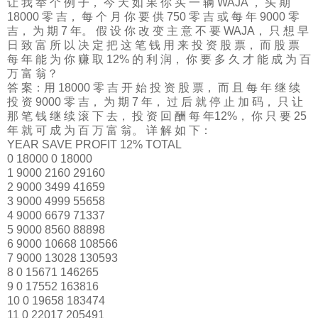
让 我 举 个 例 子， 今 天 如 果 你 买 一 辆 WAJA ， 头 期
18000 零 吉， 每 个 月 你 要 供 750 零 吉 或 每 年 9000 零
吉， 为 期 7 年。 假 设 你 改 变 主 意 不 要 WAJA， 只 想 早
日 致 富 所 以 决 定 把 这 笔 钱 用 来 投 资 股 票， 而 股 票
每 年 能 为 你 赚 取 12% 的 利 润， 你 要 多 久 才 能 成 为 百
万 富 翁？
答 案：用 18000 零 吉 开 始 投 资 股 票， 而 且 每 年 继 续
投 资 9000 零 吉， 为 期 7 年， 过 后 就 停 止 加 码， 只 让
那 笔 钱 继 续 滚 下 去， 投 资 回 酬 每 年12%， 你 只 要 25
年 就 可 成 为 百 万 富 翁。 详 解 如 下：
YEAR SAVE PROFIT 12% TOTAL
0 18000 0 18000
1 9000 2160 29160
2 9000 3499 41659
3 9000 4999 55658
4 9000 6679 71337
5 9000 8560 88898
6 9000 10668 108566
7 9000 13028 130593
8 0 15671 146265
9 0 17552 163816
10 0 19658 183474
11 0 22017 205491