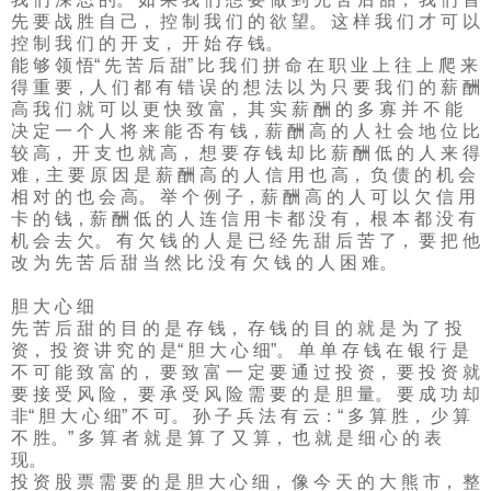
先 要 战 胜 自 己， 控 制 我 们 的 欲 望。 这 样 我 们 才 可 以
控 制 我 们 的 开 支， 开 始 存 钱。
能 够 领 悟“ 先 苦 后 甜” 比 我 们 拼 命 在 职 业 上 往 上 爬 来
得 重 要，人 们 都 有 错 误 的 想 法 以 为 只 要 我 们 的 薪 酬
高 我 们 就 可 以 更 快 致 富， 其 实 薪 酬 的 多 寡 并 不 能
决 定 一 个 人 将 来 能 否 有 钱，薪 酬 高 的 人 社 会 地 位 比
较 高， 开 支 也 就 高， 想 要 存 钱 却 比 薪 酬 低 的 人 来 得
难，主 要 原 因 是 薪 酬 高 的 人 信 用 也 高， 负 债 的 机 会
相 对 的 也 会 高。 举 个 例 子，薪 酬 高 的 人 可 以 欠 信 用
卡 的 钱，薪 酬 低 的 人 连 信 用 卡 都 没 有， 根 本 都 没 有
机 会 去 欠。 有 欠 钱 的 人 是 已 经 先 甜 后 苦 了， 要 把 他
改 为 先 苦 后 甜 当 然 比 没 有 欠 钱 的 人 困 难。
胆 大 心 细
先 苦 后 甜 的 目 的 是 存 钱， 存 钱 的 目 的 就 是 为 了 投
资， 投 资 讲 究 的 是“ 胆 大 心 细”。 单 单 存 钱 在 银 行 是
不 可 能 致 富 的， 要 致 富 一 定 要 通 过 投 资， 要 投 资 就
要 接 受 风 险， 要 承 受 风 险 需 要 的 是 胆 量。 要 成 功 却
非“ 胆 大 心 细” 不 可。 孙 子 兵 法 有 云：“ 多 算 胜， 少 算
不 胜。” 多 算 者 就 是 算 了 又 算， 也 就 是 细 心 的 表
现。
投 资 股 票 需 要 的 是 胆 大 心 细， 像 今 天 的 大 熊 市， 整