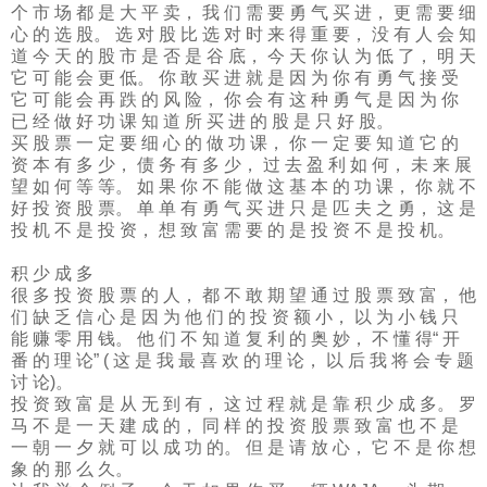
个 市 场 都 是 大 平 卖， 我 们 需 要 勇 气 买 进， 更 需 要 细
心 的 选 股。 选 对 股 比 选 对 时 来 得 重 要， 没 有 人 会 知
道 今 天 的 股 市 是 否 是 谷 底， 今 天 你 认 为 低 了， 明 天
它 可 能 会 更 低。 你 敢 买 进 就 是 因 为 你 有 勇 气 接 受
它 可 能 会 再 跌 的 风 险， 你 会 有 这 种 勇 气 是 因 为 你
已 经 做 好 功 课 知 道 所 买 进 的 股 是 只 好 股。
买 股 票 一 定 要 细 心 的 做 功 课， 你 一 定 要 知 道 它 的
资 本 有 多 少， 债 务 有 多 少， 过 去 盈 利 如 何， 未 来 展
望 如 何 等 等。 如 果 你 不 能 做 这 基 本 的 功 课， 你 就 不
好 投 资 股 票。 单 单 有 勇 气 买 进 只 是 匹 夫 之 勇， 这 是
投 机 不 是 投 资， 想 致 富 需 要 的 是 投 资 不 是 投 机。
积 少 成 多
很 多 投 资 股 票 的 人， 都 不 敢 期 望 通 过 股 票 致 富， 他
们 缺 乏 信 心 是 因 为 他 们 的 投 资 额 小， 以 为 小 钱 只
能 赚 零 用 钱。 他 们 不 知 道 复 利 的 奥 妙， 不 懂 得“ 开
番 的 理 论” ( 这 是 我 最 喜 欢 的 理 论， 以 后 我 将 会 专 题
讨 论)。
投 资 致 富 是 从 无 到 有， 这 过 程 就 是 靠 积 少 成 多。 罗
马 不 是 一 天 建 成 的， 同 样 的 投 资 股 票 致 富 也 不 是
一 朝 一 夕 就 可 以 成 功 的。 但 是 请 放 心， 它 不 是 你 想
象 的 那 么 久。